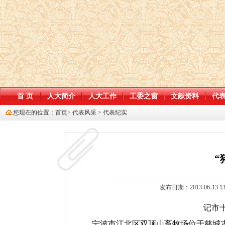
首 页
人大简介
人大工作
工委之窗
文献资料
代
您现在的位置：
首页
>
代表风采
>
代表纪实
“
发布日期：2013-06-13 13
记市
宁波市江北区双顶山畜牧场位于慈城古