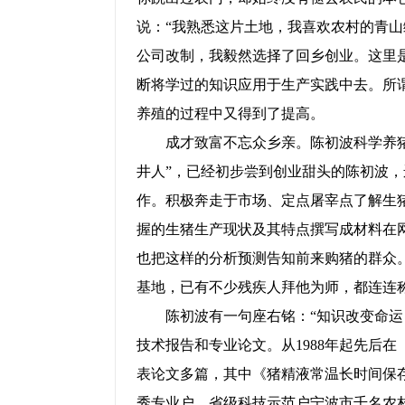
说：“我熟悉这片土地，我喜欢农村的青
公司改制，我毅然选择了回乡创业。这里
断将学过的知识应用于生产实践中去。所谓
养殖的过程中又得到了提高。
成才致富不忘众乡亲。陈初波科学养猪养
井人”，已经初步尝到创业甜头的陈初波
作。积极奔走于市场、定点屠宰点了解生
握的生猪生产现状及其特点撰写成材料在
也把这样的分析预测告知前来购猪的群众
基地，已有不少残疾人拜他为师，都连连称
陈初波有一句座右铭：“知识改变命运！
技术报告和专业论文。从
1988
年起先后在
表论文多篇，其中《猪精液常温长时间保
秀专业户、省级科技示范户宁波市千名农