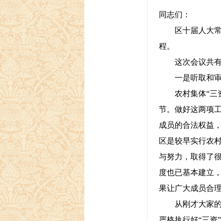
同志们：
区十届人大常委
程。
这次会议共有
一是听取和审议
农村集体“三资
节。做好这两项
成员的合法权益，
区是较早实行农村
与努力，取得了很
度也已基本建立
果让广大成员合
从刚才大家的审
严格执行好“三资