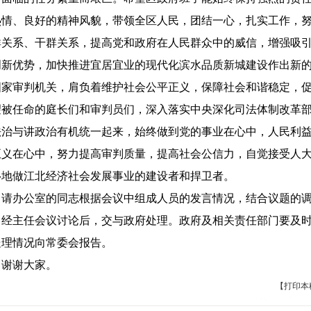
热情、良好的精神风貌，带领全区人民，团结一心，扎实工作，
群关系、干群关系，提高党和政府在人民群众中的威信，增强吸
创新优势，加快推进宜居宜业的现代化滨水品质新城建设作出新
审判机关，肩负着维护社会公平正义，保障社会和谐稳定，促
望被任命的庭长们和审判员们，深入落实中央深化司法体制改革
法治与讲政治有机统一起来，始终做到党的事业在心中，人民利
正义在心中，努力提高审判质量，提高社会公信力，自觉接受人
移地做江北经济社会发展事业的建设者和捍卫者。
办公室的同志根据会议中组成人员的发言情况，结合议题的调
，经主任会议讨论后，交与政府处理。政府及相关责任部门要及
处理情况向常委会报告。
谢谢大家。
【
打印本