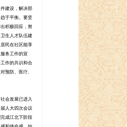
件建设，解决部
步趋于平衡。要坚
作出积极回应，努
疗卫生人才队伍建
让居民在社区能享
生服务工作的宣
务工作的共识和合
人对预防、医疗、
。
社会发展已进入
十届人大四次会议
利完成江北下阶段
任感和使命感，始