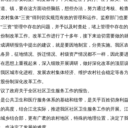
街道、镇，要在这方面动些脑筋，想些办法，努力通过考核、检
农村集体“三资”得到切实规范有效的管理和运作。监察部门也
“三资”管理中存在的问题，并予以及时查处，堵上管理中存在
股份制改革工作。改革工作进行了十多年，接下来迫切需要做的
赞成调研报告中提出的建议，就是要因地制宜，分类实施。我区
况各异，征地情况、拆迁情况、村级资产情况都不一样，因此要
要在思想上重视起来，深入细致开展调研，做好深化改革的顶层
进我区城市化进程、发展农村集体经济、维护农村社会稳定等各
村股份制深化改革工作。
了政府关于全区社区卫生服务工作的报告。
公共卫生和医疗服务体系的基础和纽带，是关乎百姓切身利益
生的高度，结合江北实际，推进我区社区卫生服务工作的开展。
的城乡结合部，更有广袤的农村地区，特殊的地理位置，决定了
性，也决定了发展的难度。