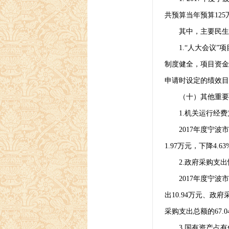
共预算当年预算
125
其中，主要民生项
1.“
人大会议
”
制度健全，项目资金
申请时设定的绩效目
（十）其他重要
1.
机关运行经费
2017
年度宁波市
1.97
万元，下降
4.63
2.
政府采购支出
2017
年度宁波市
出
10.94
万元、政府
采购支出总额的
67.
3.
国有资产占有