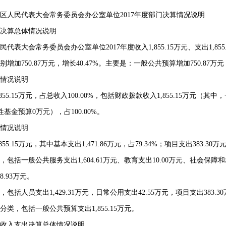
人民代表大会常务委员会办公室单位
2017年度部门决算情况说明
决算总体情况说明
民代表大会常务委员会办公室单位
2017
年度收入
1,855.15
万元、支出
1,855
别增加
750.87
万元，增长
40.47%
。主要是：一般公共预算增加
750.87
万元
情况说明
855.15
万元，占总收入
100.00%
，包括财政拨款收入
1,855.15
万元（其中，
性基金预算
0
万元），占
100.00%
。
情况说明
855.15
万元，其中基本支出
1,471.86
万元，占
79.34%
；项目支出
383.30
万
，包括一般公共服务支出
1,604.61
万元、教育支出
10.00
万元、社会保障和
8.93
万元。
，包括人员支出
1,429.31
万元，日常公用支出
42.55
万元，项目支出
383.30
分类，包括一般公共预算支出
1,855.15
万元。
入支出决算总体情况说明