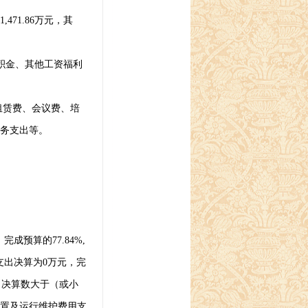
1,471.86
万元，其
积金、其他工资福利
租赁费、会议费、培
务支出等。
，完成预算的
77.84%,
支出决算为
0
万元，完
出决算数大于（或小
置及运行维护费用支