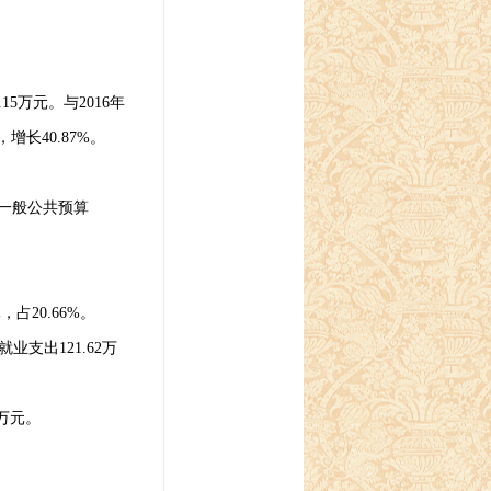
.15
万元。与
2016
年
，增长
40.87%
。
一般公共预算
元，占
20.66%
。
就业支出
121.62
万
万元。