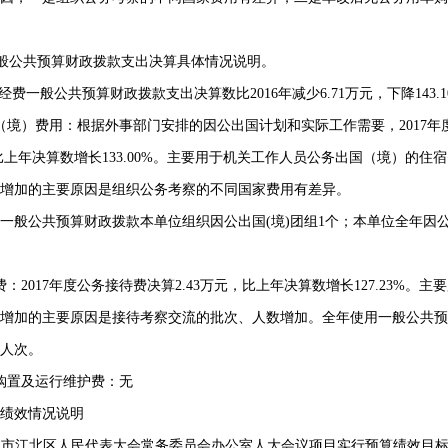
般公共预算财政拨款支出决算具体情况说明。
经费一般公共预算财政拨款支出决算数比
2016
年减少
6.71
万元，下降
143.
（境）费用：根据外事部门安排的因公出国计划和实际工作需要，
2017
年
比上年决算数增长
133.00%
。主要用于机关工作人员公务出国（境）的住宿
增加的主要原因是组织公务考察的不同国家费用有差异。
一般公共预算财政拨款本单位组织因公出国
(
境
)
团组
1
个；本单位全年因
费：
2017
年度公务接待费决算
2.43
万元，比上年决算数增长
127.23%
。主要
增加的主要原因是接待考察交流的批次、人数增加。全年使用一般公共预
人次。
购置及运行维护费：无
绩效情况说明
波市江北区人民代表大会常务委员会办公室人大会议项目实行预算绩效目