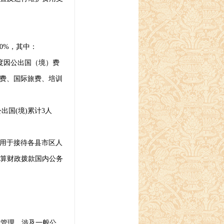
10%
，其中：
度因公出国（境）费
费、国际旅费、培训
公出国
(
境
)
累计
3
人
用于接待各县市区人
算财政拨款国内公务
标管理，涉及一般公