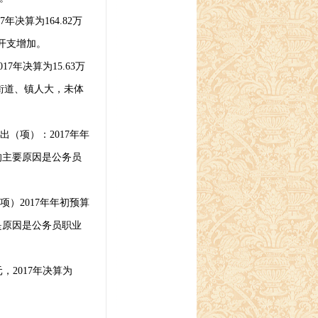
7
年决算为
164.82
万
开支增加。
017
年决算为
15.63
万
街道、镇人大，未体
出（项）：
2017
年年
的主要原因是公务员
项）
2017
年年初预算
是原因是公务员职业
元，
2017
年决算为