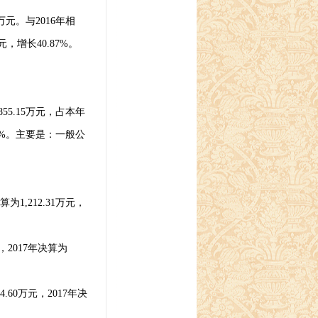
万元。与
2016
年相
元，增长
40.87%
。
855.15
万元，占本年
7%
。主要是：一般公
算为
1,212.31
万元，
，
2017
年决算为
4.60
万元，
2017
年决
。