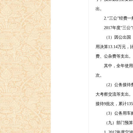
出。
2.“
三公
”
经费一
2017
年度
“
三公
”
（
1
）因公出国
用决算
13.14
万元，
费、公杂费等支出。
其中，全年使用
次。
（
2
）公务接待
大考察交流等支出。
接待
9
批次，累计
135
（
3
）公务用车
（九）部门预算
1. 2017
年度宁