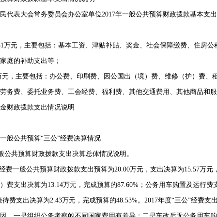
民代表大会常务委员会办公室单位
2017
年一般公共预算财政拨款基本支出
31
万元，主要包括：
基本工资、津贴补贴、奖金、社会保障缴费、住房公
家庭的补助支出等；
万元，主要包括：
办公费、印刷费、因公国出（境）费、维修（护）费、
劳务费、委托业务费、工会经费、福利费、其他交通费用、其他商品和服
财政拨款支出情况说明
年度一般公共预算
“
三公
”
经费决算情况
般公共预算财政拨款支出决算总体情况说明。
经费一般公共预算财政拨款支出预算为
20.00
万元，支出决算为
15.57
万元
）费支出决算为
13.14
万元，完成预算的
87.60%
；公务用车购置及运行费
接待费支出决算为
2.43
万元，完成预算的
48.53%
。
2017
年度
“
三公
”
经费支
因，一是组织公务考察的不同国家费用有差异；二是车改后无公务用车购