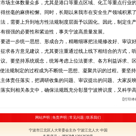
类市场主体数量众多，尤其是港口等重点区域、化工等重点行业
不得丝毫的麻痹松懈。同时，长期以来我市在安全生产领域积累
解法，需要上升到地方性法规制度层面予以固化。因此，制定生
具有很强的必要性和紧迫性，事关宁波高质量发展。
进一步统一思想、形成合力，精雕细琢把法规修改好、审议好
泛征求各方意见建议，尤其要注重通过线上线下相结合的方式，
建议。要坚持系统观念，统筹考虑上位法要求、各方利益诉求、
，使法规制定的过程成为不断统一思想、凝聚共识的过程。要坚
位主体责任落实，把调研收集的问题、审议提出的问题、大家反
准落实到相关条文中，确保法规既充分彰显宁波辨识度，又科学
【
打印本
网站声明
|
免责声明
|
常见问题
|
联系我们
宁波市江北区人大常委会主办 宁波江北人大·中国