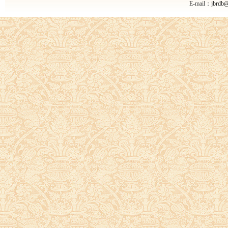
E-mail：
jbrdb