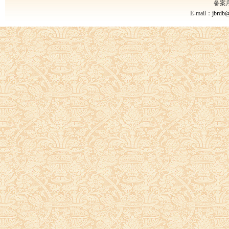
备案
E-mail：
jbrdb