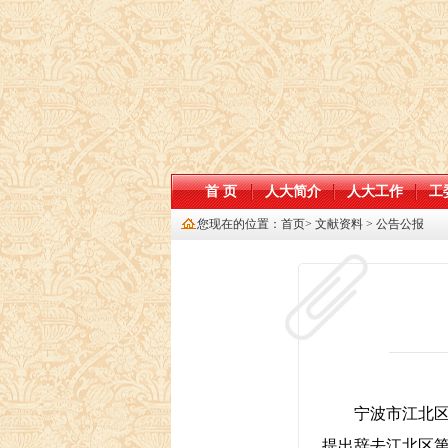
首 页
人大简介
人大工作
工
您现在的位置：
首页
>
文献资料
>
公告公报
宁波市江北
提出辞去江北区