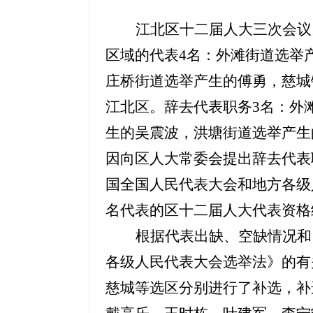
江北区十二届人大
三
次会议
区域
的
代表
4
名
：
外滩街道选举
庄桥
街道选举产生的
傅勇，慈城
江北区。辞去代表职务
3名：外
生的吴震波，洪塘街道选举产生
因向区
人大常委会提出辞去代表
国全国人民代表大会和地方各级
名代表的区
十二届人大
代表资格
根据代表出缺、空缺情况和
各级人民代表大会选举法》的有
慈城等选区分别进行了补选，补