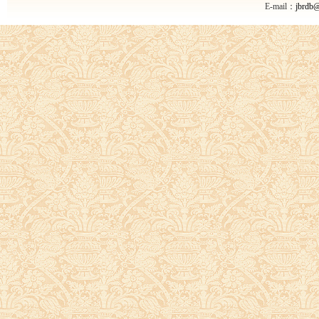
E-mail：
jbrdb